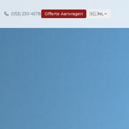
(053) 230-4578
Offerte Aanvragen
🇳🇱
NL