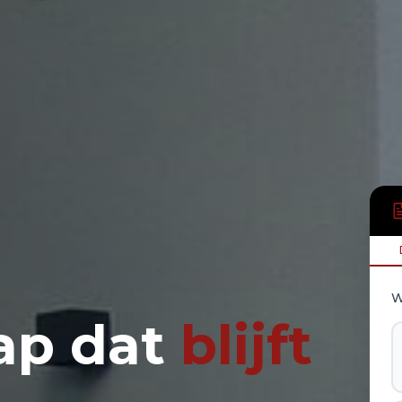
W
p dat
blijft