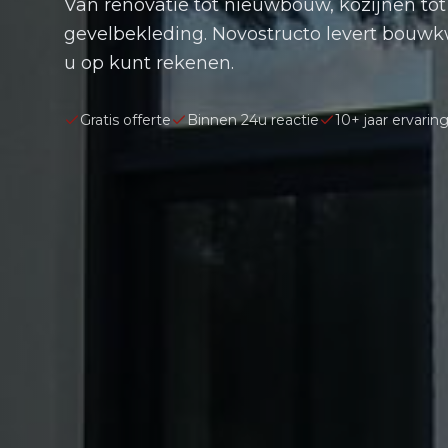
Van renovatie tot nieuwbouw, kozijnen tot
gevelbekleding. Novostructo levert bouwk
u op kunt rekenen.
Gratis offerte
Binnen 24u reactie
10+ jaar ervarin