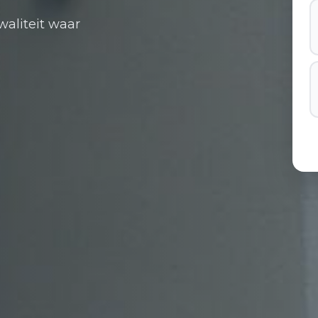
waliteit waar
g